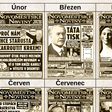
Únor
Březen
Červen
Červenec