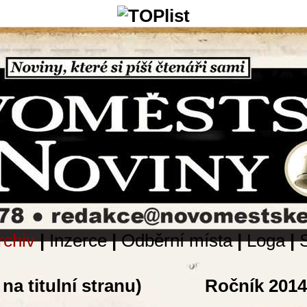
rchiv
|
Inzerce
|
Odběrní místa
|
Loga
|
na titulní stranu)
Ročník 2014