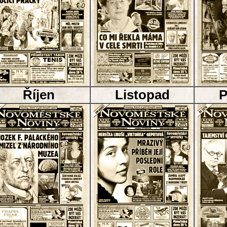
Říjen
Listopad
P